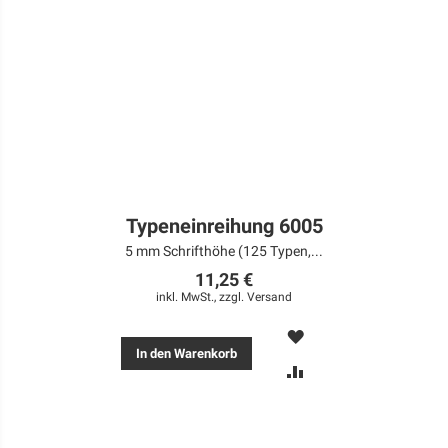
Typeneinreihung 6005
5 mm Schrifthöhe (125 Typen,...
11,25 €
inkl. MwSt., zzgl.
Versand
MERKEN
In den Warenkorb
ZUR
VERGLEICHSLISTE
HINZUFÜGEN