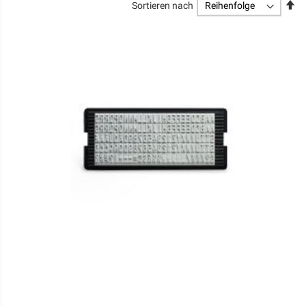
Ab
Sortieren nach
so