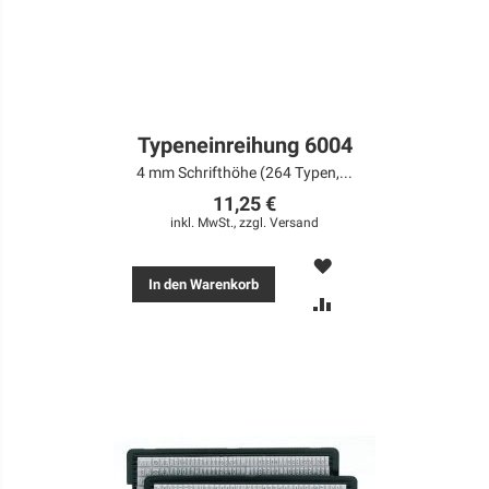
Typeneinreihung 6004
4 mm Schrifthöhe (264 Typen,...
11,25 €
inkl. MwSt., zzgl.
Versand
MERKEN
In den Warenkorb
ZUR
VERGLEICHSLISTE
HINZUFÜGEN