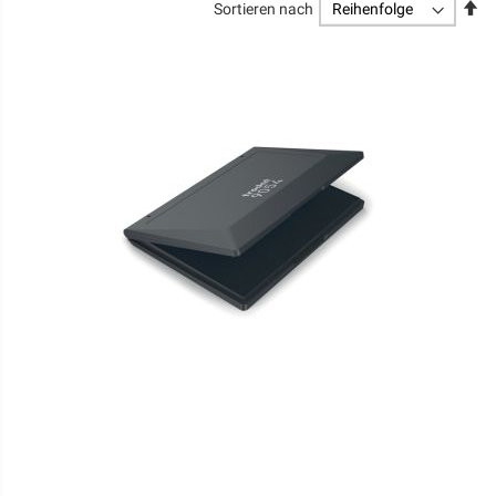
Ab
Sortieren nach
so