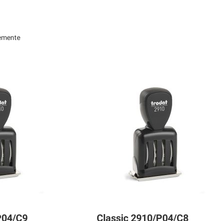
emente
P04/C9
Classic 2910/P04/C8