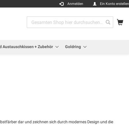
Anmelden
Ein Konto erstellen
Me
Search
Search
 Austauschkissen + Zubehör
Goldring
Selbstfärber dar und zeichnen sich durch modernes Design und die