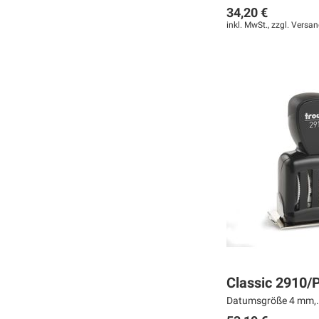
34,20 €
inkl. MwSt., zzgl.
Versan
Weiter
Weiter
Weiter
MERKEN
MERKEN
MERKEN
ZUR
ZUR
ZUR
VERGLEICHSLISTE
VERGLEICHSLISTE
VERGLEICHSLISTE
HINZUFÜGEN
HINZUFÜGEN
HINZUFÜGEN
Classic 2910/
Datumsgröße 4 mm,.