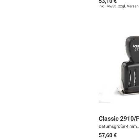
53,10 €
inkl. MwSt., zzgl.
Versan
Weiter
Weiter
Weiter
MERKEN
MERKEN
MERKEN
ZUR
ZUR
ZUR
VERGLEICHSLISTE
VERGLEICHSLISTE
VERGLEICHSLISTE
HINZUFÜGEN
HINZUFÜGEN
HINZUFÜGEN
Classic 2910/
Datumsgröße 4 mm,.
57,60 €