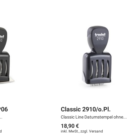
P06
Classic 2910/o.Pl.
..
Classic Line Datumstempel ohne...
18,90 €
d
inkl. MwSt., zzgl.
Versand