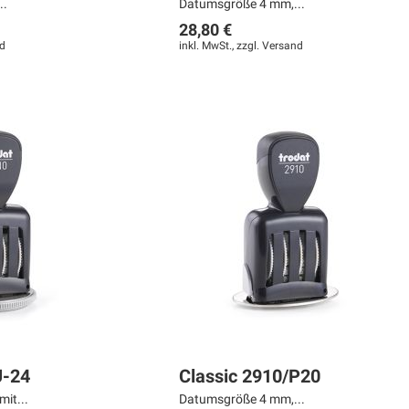
..
Datumsgröße 4 mm,...
28,80 €
d
inkl. MwSt., zzgl.
Versand
U-24
Classic 2910/P20
it...
Datumsgröße 4 mm,...