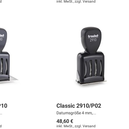
d
inkl. MwSt., zzgl.
Versand
P10
Classic 2910/P02
..
Datumsgröße 4 mm,...
48,60 €
d
inkl. MwSt., zzgl.
Versand