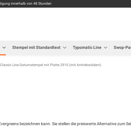
Zum
tigung innerhalb von 48 Stunden
Inhalt
springen
Stempel mit Standardtext
Typomatic Line
Swop-Pad
Classic Line Datumstempel mit Platte 2910 (mit Antriebsrädern)
Evergreens bezeichnen kann. Sie stellen die preiswerte Alternative zum 