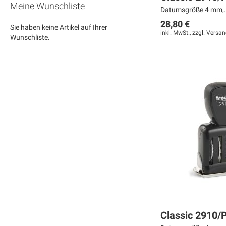
Meine Wunschliste
Datumsgröße 4 mm,.
28,80 €
Sie haben keine Artikel auf Ihrer
inkl. MwSt., zzgl.
Versan
Wunschliste.
In den Warenkorb
In den Warenkorb
In den Warenkorb
MERKEN
MERKEN
MERKEN
ZUR
ZUR
ZUR
VERGLEICHSLISTE
VERGLEICHSLISTE
VERGLEICHSLISTE
HINZUFÜGEN
HINZUFÜGEN
HINZUFÜGEN
Classic 2910/