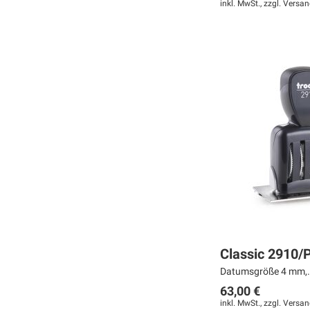
inkl. MwSt., zzgl.
Versan
Weiter
Weiter
Weiter
MERKEN
MERKEN
MERKEN
ZUR
ZUR
ZUR
VERGLEICHSLISTE
VERGLEICHSLISTE
VERGLEICHSLISTE
HINZUFÜGEN
HINZUFÜGEN
HINZUFÜGEN
Classic 2910/
Datumsgröße 4 mm,.
63,00 €
inkl. MwSt., zzgl.
Versan