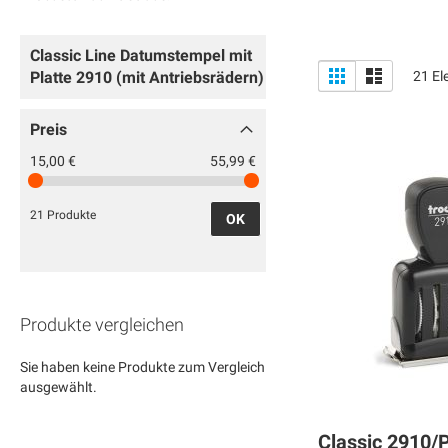
Classic Line Datumstempel mit
Anzeigen
Liste
Liste
Platte 2910 (mit Antriebsrädern)
21
El
als
Preis
15,00 €
55,99 €
21 Produkte
OK
Produkte vergleichen
Sie haben keine Produkte zum Vergleich
ausgewählt.
Classic 2910/