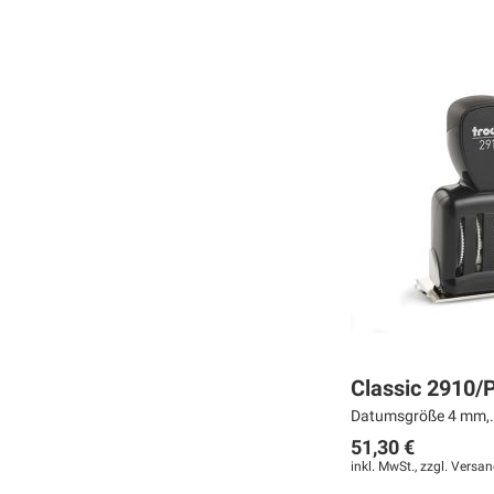
Weiter
Weiter
Weiter
MERKEN
MERKEN
MERKEN
ZUR
ZUR
ZUR
VERGLEICHSLISTE
VERGLEICHSLISTE
VERGLEICHSLISTE
HINZUFÜGEN
HINZUFÜGEN
HINZUFÜGEN
Classic 2910/
Datumsgröße 4 mm,.
51,30 €
inkl. MwSt., zzgl.
Versan