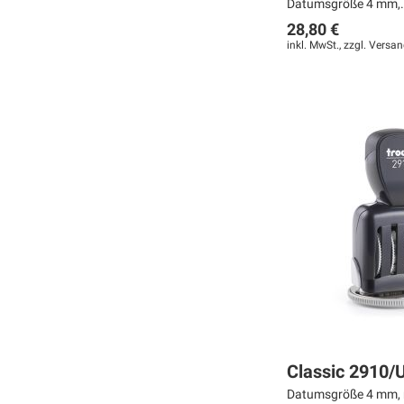
Datumsgröße 4 mm,.
28,80 €
inkl. MwSt., zzgl.
Versan
In den Warenkorb
In den Warenkorb
In den Warenkorb
MERKEN
MERKEN
MERKEN
ZUR
ZUR
ZUR
VERGLEICHSLISTE
VERGLEICHSLISTE
VERGLEICHSLISTE
HINZUFÜGEN
HINZUFÜGEN
HINZUFÜGEN
Classic 2910/
Datumsgröße 4 mm, m