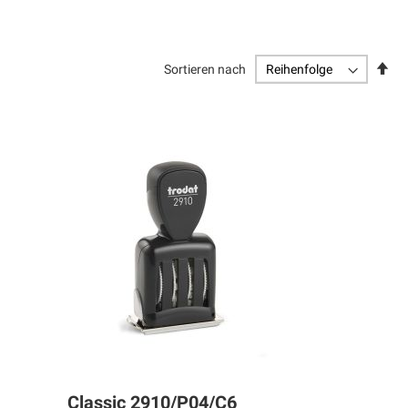
Abs
Sortieren nach
sor
Classic 2910/P04/C6