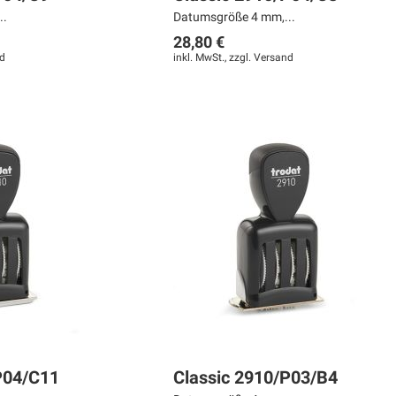
..
Datumsgröße 4 mm,...
28,80 €
d
inkl. MwSt., zzgl.
Versand
P04/C11
Classic 2910/P03/B4