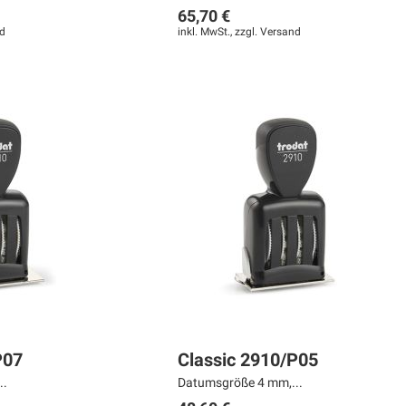
65,70 €
d
inkl. MwSt., zzgl.
Versand
P07
Classic 2910/P05
..
Datumsgröße 4 mm,...