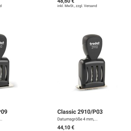
48,60 €
d
inkl. MwSt., zzgl.
Versand
P09
Classic 2910/P03
..
Datumsgröße 4 mm,...
44,10 €