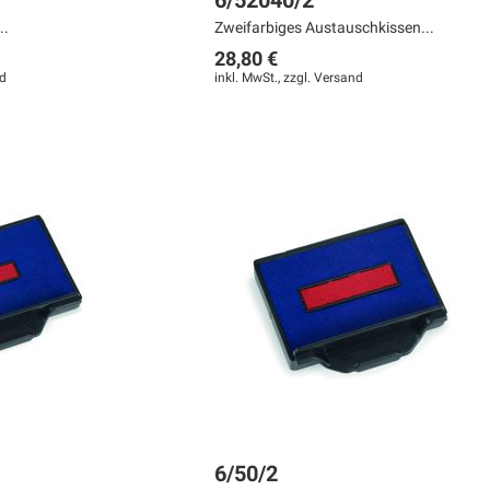
6/52040/2
..
Zweifarbiges Austauschkissen...
28,80 €
d
inkl. MwSt., zzgl.
Versand
6/50/2