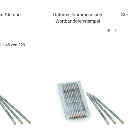
xt Stempel
Datums-, Nummern- und
Ste
Wortbanddrehstempel
el
1
-
48
von
329