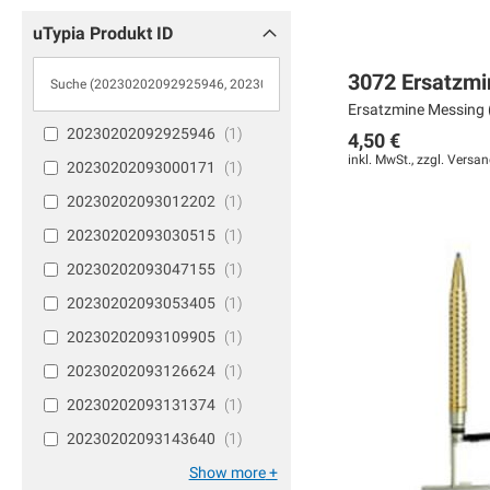
uTypia Produkt ID
3072 Ersatzmi
Ersatzmine Messing (
20230202092925946
1
4,50 €
inkl. MwSt., zzgl.
Versan
20230202093000171
1
20230202093012202
1
In den Warenkorb
In den Warenkorb
Weiter
20230202093030515
1
MERKEN
MERKEN
MERKEN
20230202093047155
1
ZUR
ZUR
ZUR
20230202093053405
1
VERGLEICHSLISTE
VERGLEICHSLISTE
VERGLEICHSLISTE
20230202093109905
1
HINZUFÜGEN
HINZUFÜGEN
HINZUFÜGEN
20230202093126624
1
20230202093131374
1
20230202093143640
1
Show more