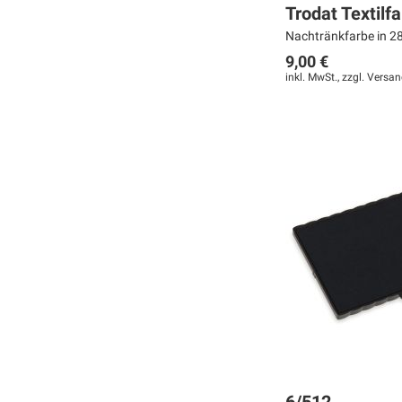
Trodat Textilf
Nachtränkfarbe in 28
9,00 €
inkl. MwSt., zzgl.
Versan
In den Warenkorb
In den Warenkorb
In den Warenkorb
MERKEN
MERKEN
MERKEN
ZUR
ZUR
ZUR
VERGLEICHSLISTE
VERGLEICHSLISTE
VERGLEICHSLISTE
HINZUFÜGEN
HINZUFÜGEN
HINZUFÜGEN