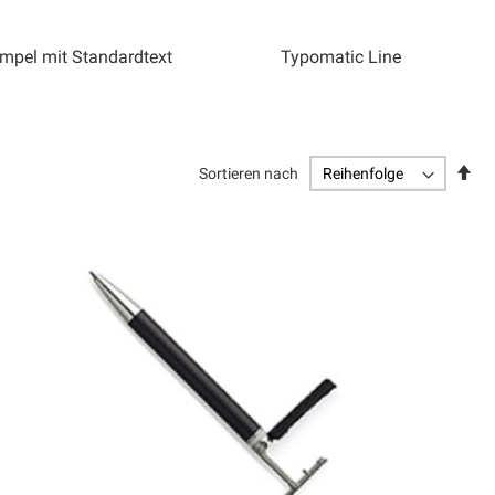
mpel mit Standardtext
Typomatic Line
Abs
Sortieren nach
sor