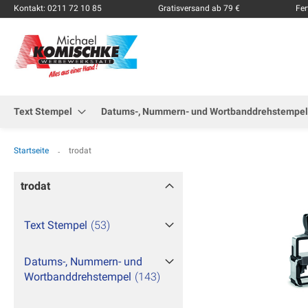
Kontakt: 0211 72 10 85
Gratisversand ab 79 €
Fer
Text Stempel
Datums-, Nummern- und Wortbanddrehstempel
Startseite
trodat
trodat
Text Stempel
53
Datums-, Nummern- und
Wortbanddrehstempel
143