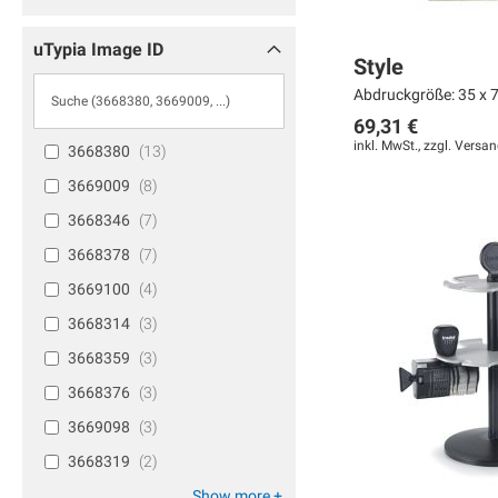
uTypia Image ID
Style
Abdruckgröße: 35 x 7
69,31 €
inkl. MwSt., zzgl.
Versan
3668380
13
3669009
8
Weiter
In den Warenkorb
In den Warenkorb
3668346
7
MERKEN
MERKEN
MERKEN
3668378
7
ZUR
ZUR
ZUR
3669100
4
VERGLEICHSLISTE
VERGLEICHSLISTE
VERGLEICHSLISTE
3668314
3
HINZUFÜGEN
HINZUFÜGEN
HINZUFÜGEN
3668359
3
3668376
3
3669098
3
3668319
2
Show more