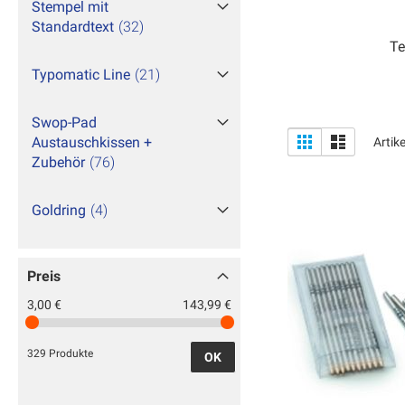
Stempel mit
Standardtext
32
Te
Typomatic Line
21
Swop-Pad
Anzeigen
Liste
Liste
Austauschkissen +
Artik
als
Zubehör
76
Goldring
4
Preis
3,00 €
143,99 €
329 Produkte
OK