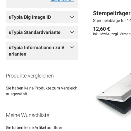
Stempelträger
uTypia Big Image ID
Stempelablage für 14
12,60 €
uTypia Standardvariante
inkl. MwSt., zzgl.
Versan
In den Warenkorb
In den Warenkorb
In den Warenkorb
uTypia Informationen zu V
arianten
MERKEN
MERKEN
MERKEN
ZUR
ZUR
ZUR
Produkte vergleichen
VERGLEICHSLISTE
VERGLEICHSLISTE
VERGLEICHSLISTE
HINZUFÜGEN
HINZUFÜGEN
HINZUFÜGEN
Sie haben keine Produkte zum Vergleich
ausgewählt.
Meine Wunschliste
Sie haben keine Artikel auf Ihrer