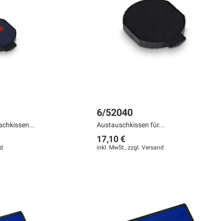
6/52040
chkissen...
Austauschkissen für...
17,10 €
d
inkl. MwSt., zzgl.
Versand