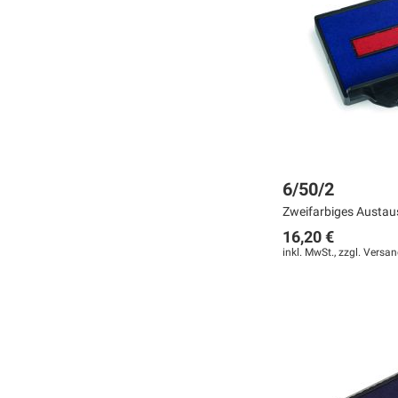
HINZUFÜGEN
HINZUFÜGEN
HINZUFÜGEN
6/50/2
Zweifarbiges Austaus
16,20 €
inkl. MwSt., zzgl.
Versan
In den Warenkorb
In den Warenkorb
In den Warenkorb
MERKEN
MERKEN
MERKEN
ZUR
ZUR
ZUR
VERGLEICHSLISTE
VERGLEICHSLISTE
VERGLEICHSLISTE