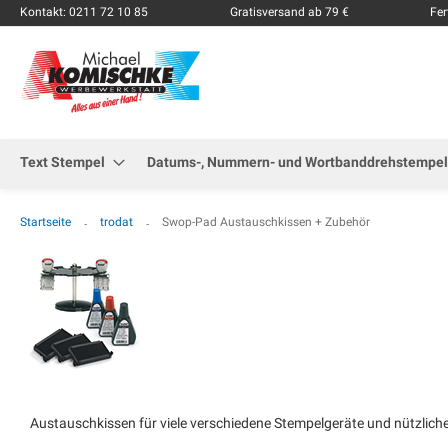
Kontakt: 0211 72 10 85
Gratisversand ab 79 €
Fer
Text Stempel
Datums-, Nummern- und Wortbanddrehstempel
Startseite
trodat
Swop-Pad Austauschkissen + Zubehör
Austauschkissen für viele verschiedene Stempelgeräte und nützlich