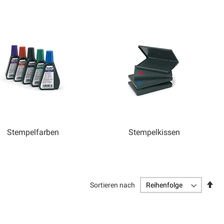
Stempelfarben
Stempelkissen
Abs
Sortieren nach
sor