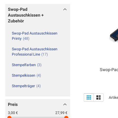
Swop-Pad
Austauschkissen +
Zubehör
Swop-Pad Austauschkissen
Printy
48
Swop-Pad Austauschkissen
Professional Line
17
Stempelfarben
3
Swop-Pad
Stempelkissen
4
Stempelträger
4
Anzeigen
Liste
Liste
Artik
als
Preis
3,00 €
27,99 €