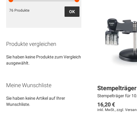
76 Produkte
OK
Produkte vergleichen
Sie haben keine Produkte zum Vergleich
ausgewählt.
Meine Wunschliste
Stempelträge
Stempelträger für 10.
Sie haben keine Artikel auf Ihrer
16,20 €
Wunschliste.
inkl. MwSt., zzgl.
Versan
In den Warenkorb
In den Warenkorb
In den Warenkorb
MERKEN
MERKEN
MERKEN