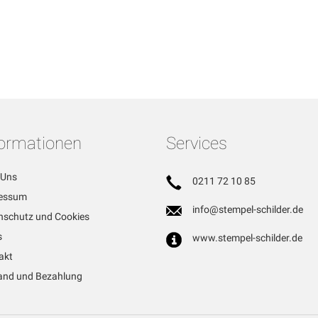
formationen
Services
 Uns
0211 72 10 85
essum
info@stempel-schilder.de
nschutz und Cookies
s
www.stempel-schilder.de
akt
and und Bezahlung