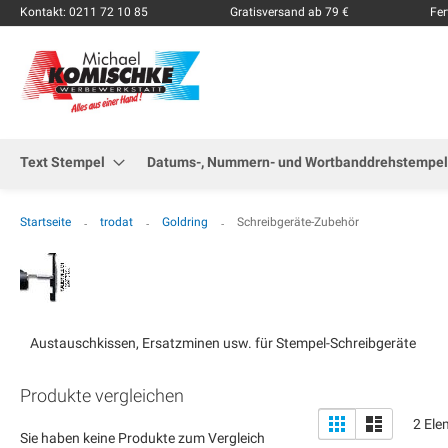
Kontakt: 0211 72 10 85
Gratisversand ab 79 €
Fer
Text Stempel
Datums-, Nummern- und Wortbanddrehstempel
Startseite
trodat
Goldring
Schreibgeräte-Zubehör
Austauschkissen, Ersatzminen usw. für Stempel-Schreibgeräte
Produkte vergleichen
Anzeigen
Liste
Liste
2
Ele
als
Sie haben keine Produkte zum Vergleich